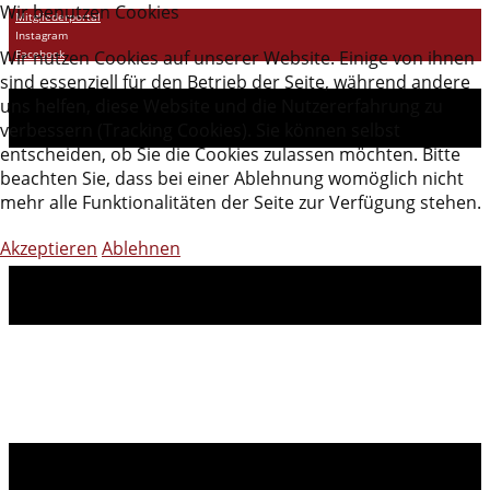
Wir benutzen Cookies
Mitgliederportal
Instagram
Wir nutzen Cookies auf unserer Website. Einige von ihnen
Facebook
sind essenziell für den Betrieb der Seite, während andere
uns helfen, diese Website und die Nutzererfahrung zu
verbessern (Tracking Cookies). Sie können selbst
entscheiden, ob Sie die Cookies zulassen möchten. Bitte
beachten Sie, dass bei einer Ablehnung womöglich nicht
mehr alle Funktionalitäten der Seite zur Verfügung stehen.
Akzeptieren
Ablehnen