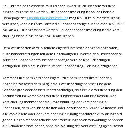
Bei Eintritt eines Schadens muss dieser unverzüglich unserem Ver­si­che­
rungs­bü­ro gemeldet werden. Die Schadensmeldung ist online über die
Homepage der
Eigenheimerversicherung
möglich. Ist kein Internetzugang
verfügbar, kann ein Formular für die Schadenanzeige auch telefonisch (089 /
540 46 43 19) angefordert werden. Bei der Schadensmeldung ist die Ver­si­
che­rungs­schein-Nr. 36249254/FK anzugeben.
Dem Versicherten wird in seinem eigenen Interesse dringend angeraten,
Auseinandersetzungen mit dem Geschädigten zu vermeiden, insbesondere
keine Schuldanerkenntnisse oder sonstige verbindliche Erklärungen
abzugeben und nicht in eine laufende Schadensregulierung einzugreifen.
Kommt es in einem Versicherungsfall zu einem Rechtsstreit über den
Anspruch zwischen dem Mitglied als Versicherungsnehmer und dem
Geschädigten oder dessen Rechtsnachfolger, so führt die Versicherung den
Rechtsstreit im Namen des Versicherungsnehmers auf ihre Kosten. Der
Versicherungsnehmer hat die Prozessführung der Versicherung zu
überlassen, dem von ihr bestellten oder bezeichneten Anwalt Vollmacht und
alle von diesem oder der Versicherung für nötig erachteten Aufklärungen zu
geben. Gegen Mahnbescheide oder Verfügungen von Verwaltungsbehörden
auf Schadensersatz hat er, ohne die Weisung der Versicherungsgesellschaft