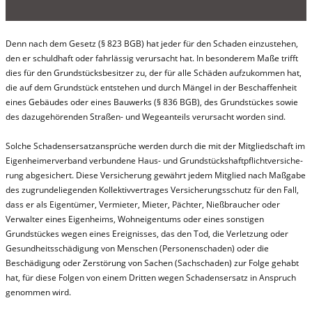
Denn nach dem Gesetz (§ 823 BGB) hat jeder für den Schaden einzustehen,
den er schuldhaft oder fahrlässig verursacht hat. In besonderem Maße trifft
dies für den Grundstücksbesitzer zu, der für alle Schäden aufzukommen hat,
die auf dem Grundstück entstehen und durch Mängel in der Beschaffenheit
eines Gebäudes oder eines Bauwerks (§ 836 BGB), des Grundstückes sowie
des dazugehörenden Straßen- und Wegeanteils verursacht worden sind.
Solche Schadensersatzansprüche werden durch die mit der Mitgliedschaft im
Eigenheimerverband verbundene Haus- und Grund­stücks­haft­pflicht­ver­si­che­
rung abgesichert. Diese Versicherung gewährt jedem Mitglied nach Maßgabe
des zugrundeliegenden Kollektivvertrages Versicherungsschutz für den Fall,
dass er als Eigentümer, Vermieter, Mieter, Pächter, Nießbraucher oder
Verwalter eines Eigenheims, Wohneigentums oder eines sonstigen
Grundstückes wegen eines Ereignisses, das den Tod, die Verletzung oder
Gesundheitsschädigung von Menschen (Personenschaden) oder die
Beschädigung oder Zerstörung von Sachen (Sachschaden) zur Folge gehabt
hat, für diese Folgen von einem Dritten wegen Schadensersatz in Anspruch
genommen wird.