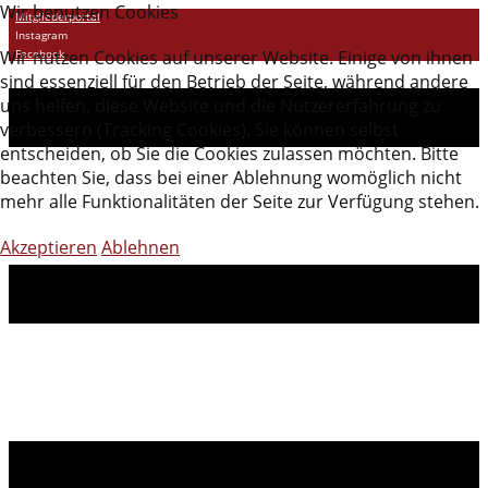
Wir benutzen Cookies
Mitgliederportal
Instagram
Wir nutzen Cookies auf unserer Website. Einige von ihnen
Facebook
sind essenziell für den Betrieb der Seite, während andere
uns helfen, diese Website und die Nutzererfahrung zu
verbessern (Tracking Cookies). Sie können selbst
entscheiden, ob Sie die Cookies zulassen möchten. Bitte
beachten Sie, dass bei einer Ablehnung womöglich nicht
mehr alle Funktionalitäten der Seite zur Verfügung stehen.
Akzeptieren
Ablehnen